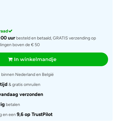
rraad
:00 uur
besteld en betaald, GRATIS verzending op
llingen boven de € 50
In winkelmandje
g
binnen Nederland en België
tijd
& gratis omruilen
vandaag verzonden
dig
betalen
9,6 op TrustPilot
rg en een