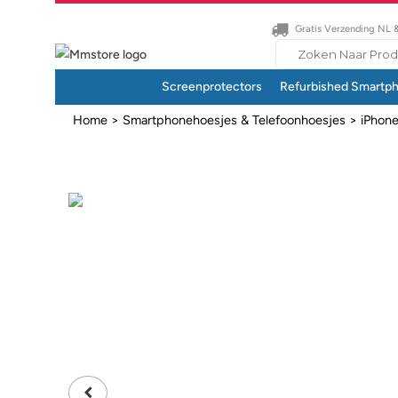
Gratis Verzending NL 
Search
for:
Screenprotectors
Refurbished Smartp
Home
>
Smartphonehoesjes & Telefoonhoesjes
>
iPhon