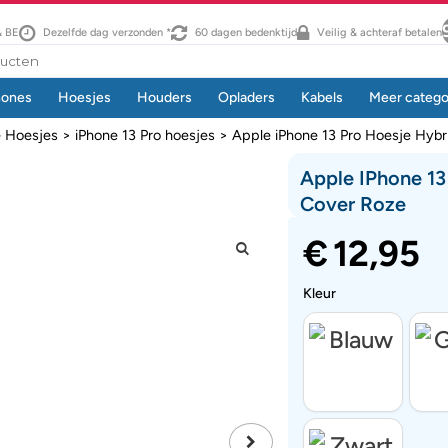
& BE
Dezelfde dag verzonden *
60 dagen bedenktijd
Veilig & achteraf betalen
hones
Hoesjes
Houders
Opladers
Kabels
Meer catego
e Hoesjes
>
iPhone 13 Pro hoesjes
> Apple iPhone 13 Pro Hoesje Hybr
Apple IPhone 13
Cover Roze
€
12,95
Kleur