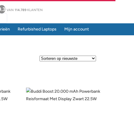
9.3
VAN
114.789
KLANTEN
rieën
Refurbished Laptops
Mijn account