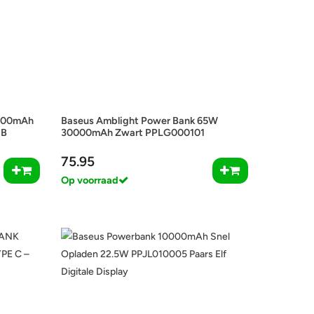
000mAh
Baseus Amblight Power Bank 65W
SB
30000mAh Zwart PPLG000101
75.95
Op voorraad