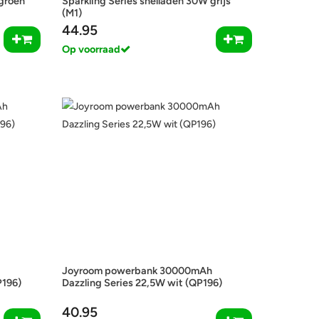
 groen
Sparkling Series snelladen 30W grijs
(M1)
44.95
Op voorraad
Joyroom powerbank 30000mAh
P196)
Dazzling Series 22,5W wit (QP196)
40.95