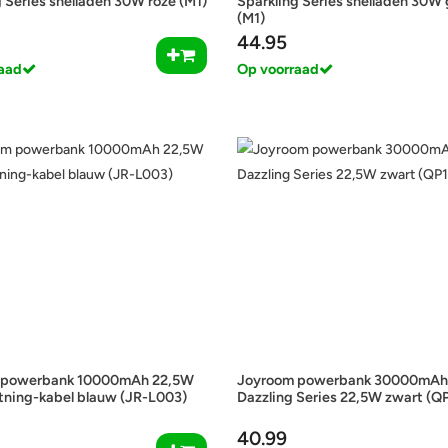
 Series snelladen 30W roze (M1)
Sparkling Series snelladen 30W
(M1)
44.95
aad
Op voorraad
 powerbank 10000mAh 22,5W
Joyroom powerbank 30000mAh
tning-kabel blauw (JR-L003)
Dazzling Series 22,5W zwart (Q
40.99