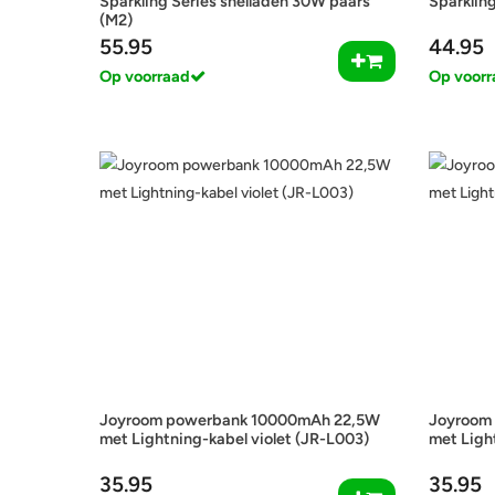
Sparkling Series snelladen 30W paars
Sparkling
(M2)
55.95
44.95
Op voorraad
Op voorr
Joyroom powerbank 10000mAh 22,5W
Joyroom
met Lightning-kabel violet (JR-L003)
met Ligh
35.95
35.95