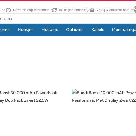
& BE
Dezelfde dag verzonden *
60 dagen bedenktijd
Veilig & achteraf betalen
hones
Hoesjes
Houders
Opladers
Kabels
Meer catego