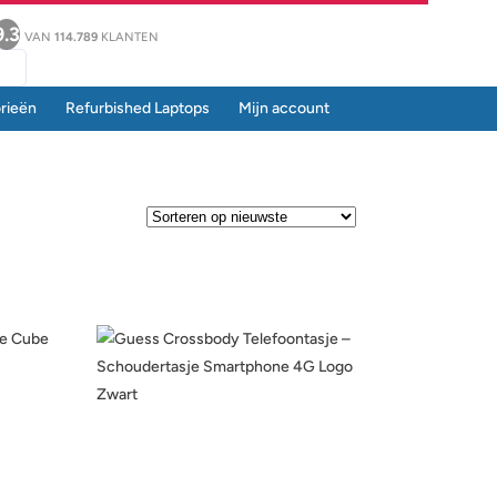
9.3
VAN
114.789
KLANTEN
rieën
Refurbished Laptops
Mijn account