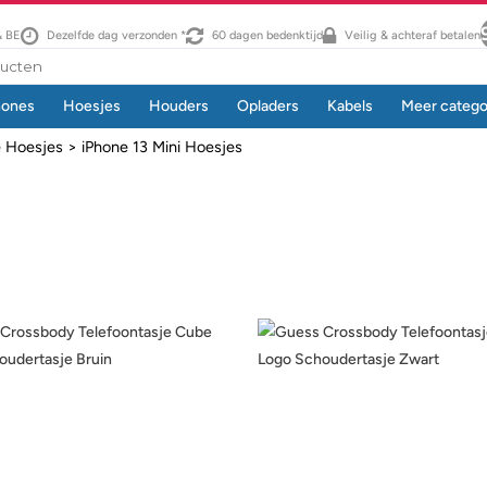
& BE
Dezelfde dag verzonden *
60 dagen bedenktijd
Veilig & achteraf betalen
hones
Hoesjes
Houders
Opladers
Kabels
Meer catego
e Hoesjes
> iPhone 13 Mini Hoesjes