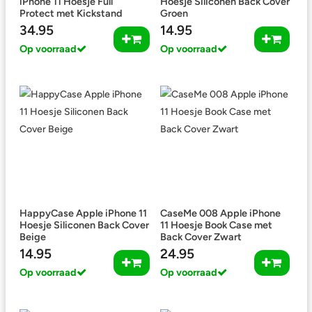
iPhone 11 Hoesje Full
Hoesje Siliconen Back Cover
Protect met Kickstand
Groen
Zwart
34.95
14.95
Op voorraad
Op voorraad
HappyCase Apple iPhone 11
CaseMe 008 Apple iPhone
Hoesje Siliconen Back Cover
11 Hoesje Book Case met
Beige
Back Cover Zwart
14.95
24.95
Op voorraad
Op voorraad