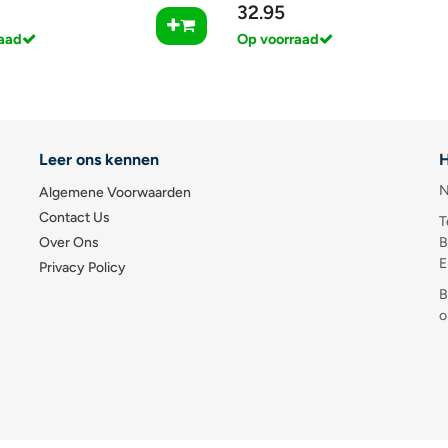
32.95
aad
Op voorraad
Leer ons kennen
H
N
Algemene Voorwaarden
Contact Us
T
Over Ons
B
E
Privacy Policy
B
o