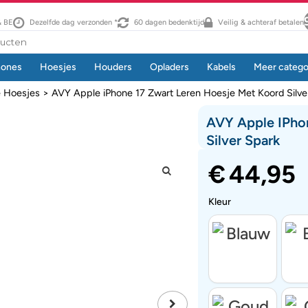
& BE
Dezelfde dag verzonden *
60 dagen bedenktijd
Veilig & achteraf betalen
hones
Hoesjes
Houders
Opladers
Kabels
Meer catego
e Hoesjes
> AVY Apple iPhone 17 Zwart Leren Hoesje Met Koord Silve
AVY Apple IPho
Silver Spark
€
44,95
Kleur