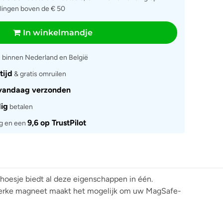
llingen boven de € 50
In winkelmandje
g
binnen Nederland en België
tijd
& gratis omruilen
vandaag verzonden
dig
betalen
9,6 op TrustPilot
rg en een
 hoesje biedt al deze eigenschappen in één.
sterke magneet maakt het mogelijk om uw MagSafe-