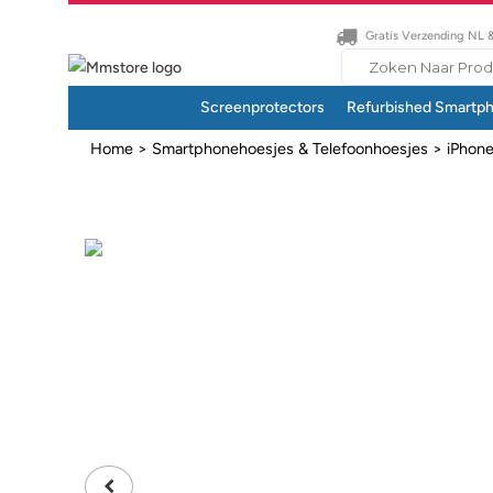
Gratis Verzending NL 
Search
for:
Screenprotectors
Refurbished Smartp
Home
>
Smartphonehoesjes & Telefoonhoesjes
>
iPhon