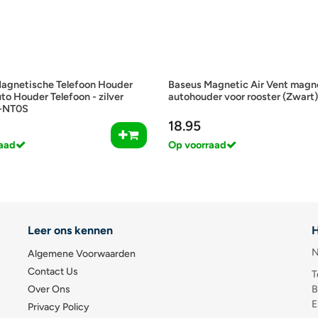
agnetische Telefoon Houder
Baseus Magnetic Air Vent magn
to Houder Telefoon - zilver
autohouder voor rooster (Zwart)
-NT0S
18.95
aad
Op voorraad
Leer ons kennen
H
N
Algemene Voorwaarden
Contact Us
T
Over Ons
B
E
Privacy Policy