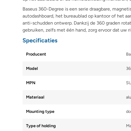
Baseus 360-Degree is een serie draagbare, magnetis
autodashboard, het bureaublad op kantoor of het a
anti-schudden ontwerp. Dankzij de 360 graden rotati
gebruiken, zelfs met één hand, zorg ervoor dat uw rit
Specificaties
Producent
Ba
Model
36
MPN
S
Materiaal
al
Mounting type
do
Type of holding
Ma