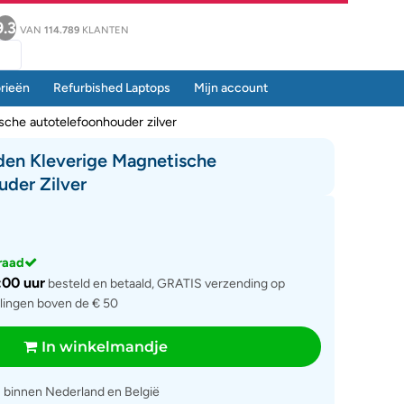
9.3
VAN
114.789
KLANTEN
rieën
Refurbished Laptops
Mijn account
che autotelefoonhouder zilver
den Kleverige Magnetische
der Zilver
rraad
:00 uur
besteld en betaald, GRATIS verzending op
llingen boven de € 50
In winkelmandje
g
binnen Nederland en België