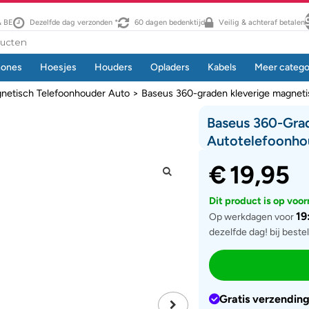
& BE
Dezelfde dag verzonden *
60 dagen bedenktijd
Veilig & achteraf betalen
hones
Hoesjes
Houders
Opladers
Kabels
Meer catego
netisch Telefoonhouder Auto
> Baseus 360-graden kleverige magnetis
Baseus 360-Gra
Autotelefoonhou
€
19,95
Dit product is op voo
19
Op werkdagen voor
dezelfde dag! bij beste
Gratis verzendin