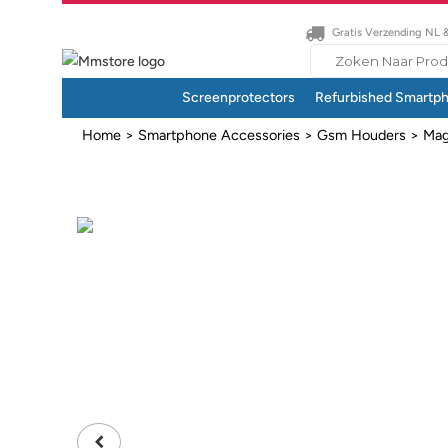
Gratis Verzending NL 
Search
for:
Screenprotectors
Refurbished Smartp
Home
>
Smartphone Accessories
>
Gsm Houders
>
Mag