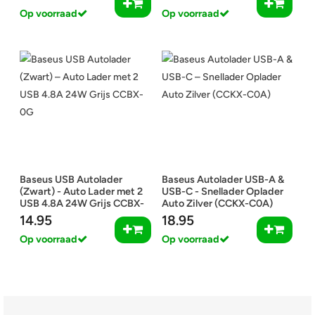
Op voorraad
Op voorraad
Baseus USB Autolader
Baseus Autolader USB-A &
(Zwart) - Auto Lader met 2
USB-C - Snellader Oplader
USB 4.8A 24W Grijs CCBX-
Auto Zilver (CCKX-C0A)
0G
14.95
18.95
Op voorraad
Op voorraad