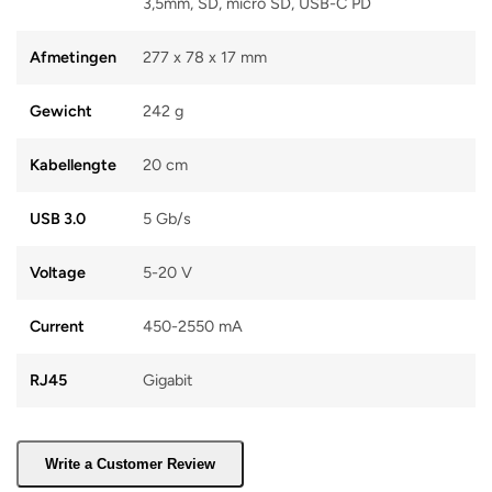
3,5mm, SD, micro SD, USB-C PD
Afmetingen
277 x 78 x 17 mm
Gewicht
242 g
Kabellengte
20 cm
USB 3.0
5 Gb/s
Voltage
5-20 V
Current
450-2550 mA
RJ45
Gigabit
Write a Customer Review