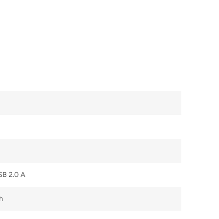
SB 2.0 A
h