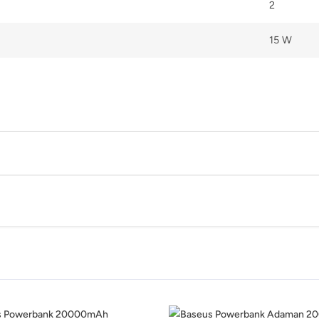
2
15 W