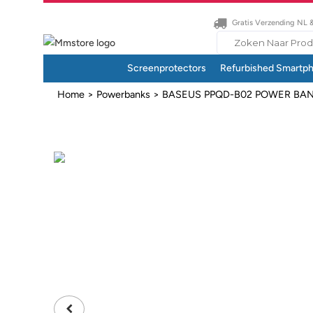
Gratis Verzending NL 
Search
for:
Screenprotectors
Refurbished Smartp
Home
>
Powerbanks
> BASEUS PPQD-B02 POWER BANK 