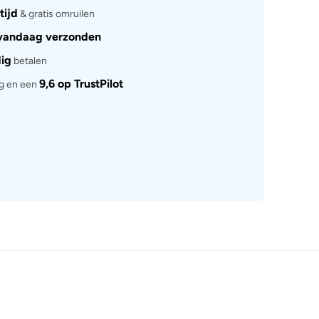
tijd
& gratis omruilen
vandaag verzonden
dig
betalen
9,6 op TrustPilot
rg en een