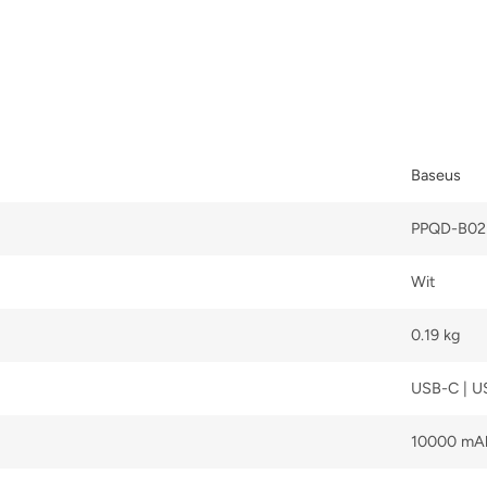
Baseus
PPQD-B02
Wit
0.19 kg
USB-C | U
10000 mA