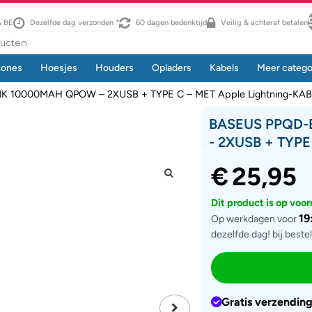
& BE
Dezelfde dag verzonden *
60 dagen bedenktijd
Veilig & achteraf betalen
hones
Hoesjes
Houders
Opladers
Kabels
Meer catego
10000MAH QPOW – 2XUSB + TYPE C – MET Apple Lightning-KAB
BASEUS PPQD
- 2XUSB + TYPE
€
25,95
Dit product is op voo
19
Op werkdagen voor
dezelfde dag! bij beste
Gratis verzendin