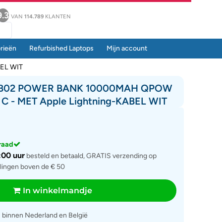
9.3
VAN
114.789
KLANTEN
rieën
Refurbished Laptops
Mijn account
EL WIT
-B02 POWER BANK 10000MAH QPOW
 C - MET Apple Lightning-KABEL WIT
rraad
:00 uur
besteld en betaald, GRATIS verzending op
llingen boven de € 50
In winkelmandje
g
binnen Nederland en België