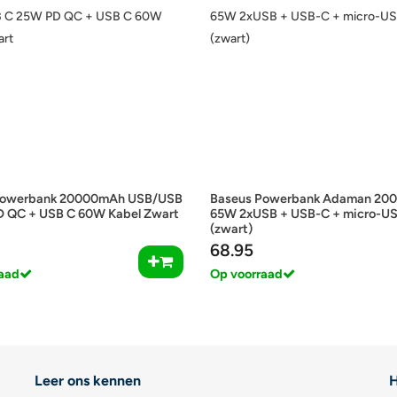
Powerbank 20000mAh USB/USB
Baseus Powerbank Adaman 20
 QC + USB C 60W Kabel Zwart
65W 2xUSB + USB-C + micro-U
(zwart)
68.95
aad
Op voorraad
Leer ons kennen
H