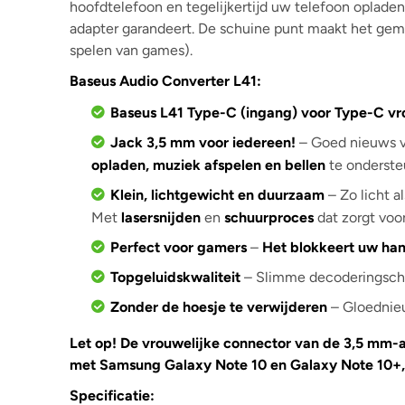
hoofdtelefoon en tegelijkertijd uw telefoon oplade
adapter garandeert. De schuine punt maakt het gemakk
spelen van games).
Baseus Audio Converter L41:
Baseus L41 Type-C (ingang) voor Type-C vr
Jack 3,5 mm voor iedereen!
– Goed nieuws vo
opladen, muziek afspelen en bellen
te onderste
Klein, lichtgewicht en duurzaam
– Zo licht 
Met
lasersnijden
en
schuurproces
dat zorgt voo
Perfect voor gamers
–
Het blokkeert uw han
Topgeluidskwaliteit
– Slimme decoderingschi
Zonder de hoesje te verwijderen
– Gloednie
Let op! De vrouwelijke connector van de 3,5 mm-
met Samsung Galaxy Note 10 en Galaxy Note 10+
Specificatie: