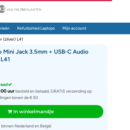
9.3
VAN
114.789
KLANTEN
rieën
Refurbished Laptops
Mijn account
(zilver) L41
o Mini Jack 3.5mm + USB-C Audio
 L41
rraad
:00 uur
besteld en betaald, GRATIS verzending op
llingen boven de € 50
In winkelmandje
g
binnen Nederland en België