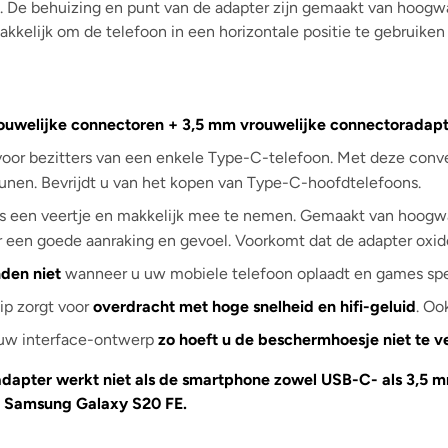
n. De behuizing en punt van de adapter zijn gemaakt van hoog
elijk om de telefoon in een horizontale positie te gebruiken (
ouwelijke connectoren + 3,5 mm vrouwelijke connectoradapt
or bezitters van een enkele Type-C-telefoon. Met deze conve
unen. Bevrijdt u van het kopen van Type-C-hoofdtelefoons.
als een veertje en makkelijk mee te nemen. Gemaakt van hoogw
r een goede aanraking en gevoel. Voorkomt dat de adapter oxid
den niet
wanneer u uw mobiele telefoon oplaadt en games spe
p zorgt voor
overdracht met hoge snelheid en hifi-geluid
. Oo
uw interface-ontwerp
zo hoeft u de beschermhoesje niet te v
adapter werkt niet als de smartphone zowel USB-C- als 3,5 
, Samsung Galaxy S20 FE.