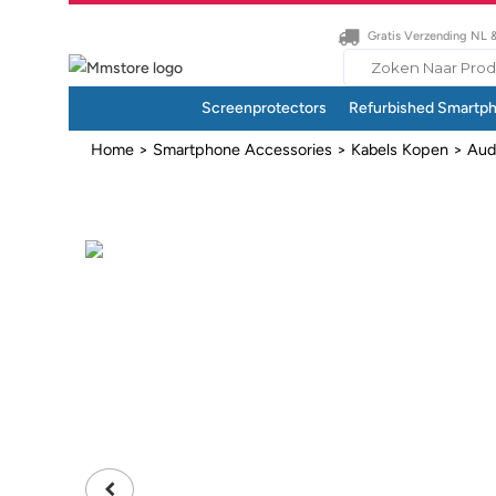
Gratis Verzending NL 
Search
for:
Screenprotectors
Refurbished Smartp
Home
>
Smartphone Accessories
>
Kabels Kopen
>
Aud