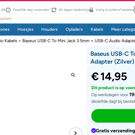
& BE
Dezelfde dag verzonden *
60 dagen bedenktijd
Veilig & achteraf betalen
hones
Hoesjes
Houders
Opladers
Kabels
Meer catego
io Kabels
> Baseus USB-C To Mini Jack 3.5mm + USB-C Audio Adapter 
Baseus USB-C T
Adapter (zilver)
€
14,95
Dit product is op voo
19
Op werkdagen voor
dezelfde dag! bij beste
Gratis verzendin