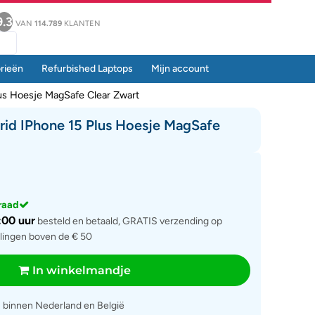
9.3
VAN
114.789
KLANTEN
rieën
Refurbished Laptops
Mijn account
lus Hoesje MagSafe Clear Zwart
rid IPhone 15 Plus Hoesje MagSafe
rraad
:00 uur
besteld en betaald, GRATIS verzending op
llingen boven de € 50
In winkelmandje
g
binnen Nederland en België