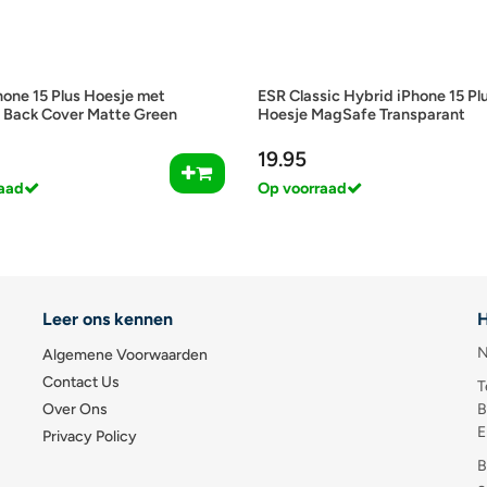
hone 15 Plus Hoesje met
ESR Classic Hybrid iPhone 15 Pl
Back Cover Matte Green
Hoesje MagSafe Transparant
19.95
aad
Op voorraad
Leer ons kennen
H
N
Algemene Voorwaarden
Contact Us
T
Over Ons
B
E
Privacy Policy
B