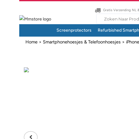
Gratis Verzending NL 
Search
for:
Screenprotectors
Refurbished Smartp
Home
>
Smartphonehoesjes & Telefoonhoesjes
>
iPhon