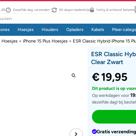
& BE
Dezelfde dag verzonden *
60 dagen bedenktijd
Veilig & achteraf betalen
hones
Hoesjes
Houders
Opladers
Kabels
Meer catego
e Hoesjes
>
iPhone 15 Plus Hoesjes
> ESR Classic Hybrid iPhone 15 P
ESR Classic Hyb
Clear Zwart
€
19,95
Dit product is op voo
19
Op werkdagen voor
dezelfde dag! bij beste
Gratis verzendin