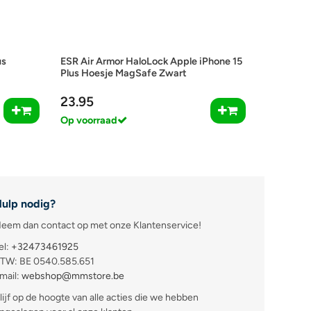
us
ESR Air Armor HaloLock Apple iPhone 15
Plus Hoesje MagSafe Zwart
23.95
Op voorraad
ulp nodig?
eem dan contact op met onze Klantenservice!
el:
+32473461925
TW: BE 0540.585.651
mail:
webshop@mmstore.be
lijf op de hoogte van alle acties die we hebben