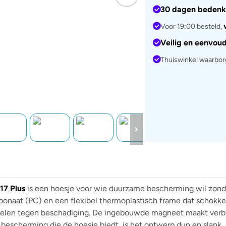
30 dagen bedenk
Voor 19:00 besteld,
Veilig en eenvou
Thuiswinkel waarbo
17 Plus
is een hoesje voor wie duurzame bescherming wil zonde
rbonaat (PC) en een flexibel thermoplastisch frame dat schokk
delen tegen beschadiging. De ingebouwde magneet maakt verb
 bescherming die de hoesje biedt, is het ontwerp dun en slan