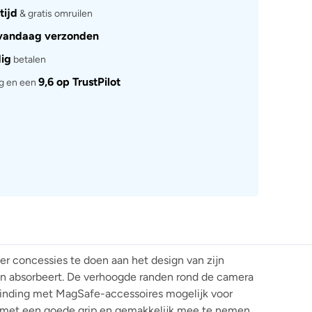
tijd
& gratis omruilen
vandaag verzonden
dig
betalen
9,6 op TrustPilot
rg en een
r concessies te doen aan het design van zijn
en absorbeert. De verhoogde randen rond de camera
inding met MagSafe-accessoires mogelijk voor
k, met een goede grip en gemakkelijk mee te nemen