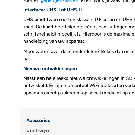
soorten
geheugenkaarten
lezen. Werk je vaak met g
Interface: UHS-I of UHS-II
UHS biedt twee soorten klassen: U klassen en UHS kl
kaart. De kaart heeft slechts één rij aansluitingen m
schrijfsnelheid) mogelijk is. Hierdoor is de maximal
handleiding van uw apparaat.
Meer weten over deze onderdelen? Bekijk dan onze 
past.
Nieuwe ontwikkelingen
Naast een hele reeks nieuwe ontwikkelingen in SD k
ontwikkeld. Er zijn momenteel WiFi SD kaarten verkr
opnames direct publiceren op social media of op ee
Acessories
Gsm Hosjes