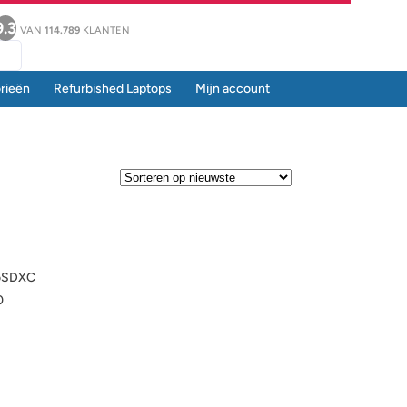
9.3
VAN
114.789
KLANTEN
rieën
Refurbished Laptops
Mijn account