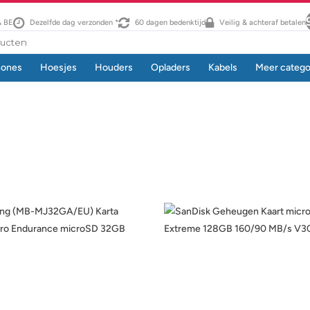
& BE
Dezelfde dag verzonden *
60 dagen bedenktijd
Veilig & achteraf betalen
hones
Hoesjes
Houders
Opladers
Kabels
Meer catego