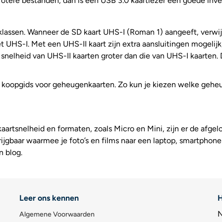
rotere bestanden, dan is een USB 3.0 kaartlezer een goede inve
assen. Wanneer de SD kaart UHS-I (Roman 1) aangeeft, verwijst
et UHS-I. Met een UHS-II kaart zijn extra aansluitingen mogelijk
e snelheid van UHS-II kaarten groter dan die van UHS-I kaarten. 
koopgids voor geheugenkaarten. Zo kun je kiezen welke geheu
aartsnelheid en formaten, zoals Micro en Mini, zijn er de afge
ijgbaar waarmee je foto’s en films naar een laptop, smartphone 
n blog.
Leer ons kennen
H
N
Algemene Voorwaarden