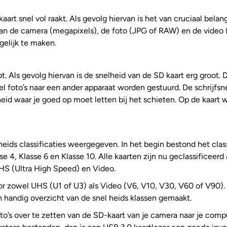
art snel vol raakt. Als gevolg hiervan is het van cruciaal bela
an de camera (megapixels), de foto (JPG of RAW) en de video 
elijk te maken.
opt. Als gevolg hiervan is de snelheid van de SD kaart erg groot
nel foto’s naar een ander apparaat worden gestuurd. De schrijf
heid waar je goed op moet letten bij het schieten. Op de kaart
heids classificaties weergegeven. In het begin bestond het cla
se 4, Klasse 6 en Klasse 10. Alle kaarten zijn nu geclassificeerd
HS (Ultra High Speed) en Video.
 zowel UHS (U1 of U3) als Video (V6, V10, V30, V60 of V90). Kl
 handig overzicht van de snel heids klassen gemaakt.
to’s over te zetten van de SD-kaart van je camera naar je comp