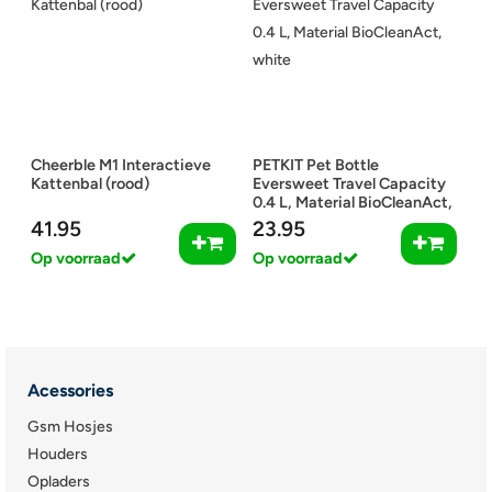
Cheerble M1 Interactieve
PETKIT Pet Bottle
Kattenbal (rood)
Eversweet Travel Capacity
0.4 L, Material BioCleanAct,
white
41.95
23.95
Op voorraad
Op voorraad
Acessories
Gsm Hosjes
Houders
Opladers