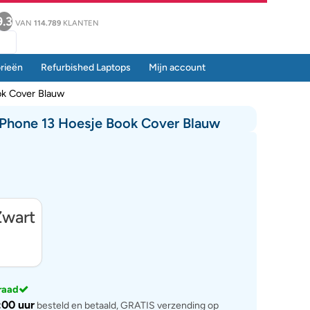
9.3
VAN
114.789
KLANTEN
rieën
Refurbished Laptops
Mijn account
ok Cover Blauw
IPhone 13 Hoesje Book Cover Blauw
rraad
:00 uur
besteld en betaald, GRATIS verzending op