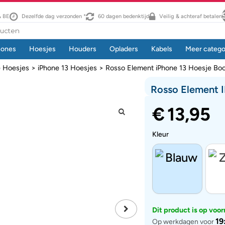
& BE
Dezelfde dag verzonden *
60 dagen bedenktijd
Veilig & achteraf betalen
hones
Hoesjes
Houders
Opladers
Kabels
Meer catego
e Hoesjes
>
iPhone 13 Hoesjes
> Rosso Element iPhone 13 Hoesje Bo
Rosso Element 
€
13,95
Kleur
Dit product is op voo
19
Op werkdagen voor