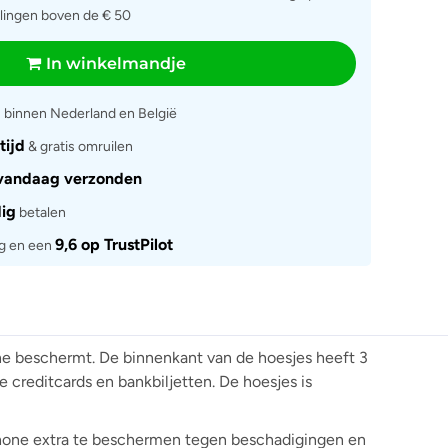
llingen boven de € 50
In winkelmandje
g
binnen Nederland en België
tijd
& gratis omruilen
vandaag verzonden
dig
betalen
9,6 op TrustPilot
rg en een
one beschermt. De binnenkant van de hoesjes heeft 3
e creditcards en bankbiljetten. De hoesjes is
phone extra te beschermen tegen beschadigingen en