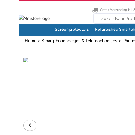
Gratis Verzending NL 
Search
for:
Screenprotectors
Refurbished Smartp
Home
>
Smartphonehoesjes & Telefoonhoesjes
>
iPhon