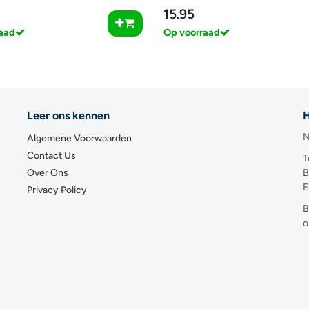
15.95
aad
Op voorraad
Leer ons kennen
H
N
Algemene Voorwaarden
Contact Us
T
Over Ons
B
E
Privacy Policy
B
o