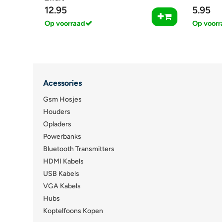
12.95
5.95
Op voorraad
Op voorr
Acessories
Gsm Hosjes
Houders
Opladers
Powerbanks
Bluetooth Transmitters
HDMI Kabels
USB Kabels
VGA Kabels
Hubs
Koptelfoons Kopen