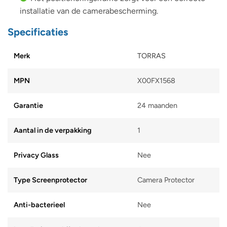
installatie van de camerabescherming.
Specificaties
Merk
TORRAS
MPN
X00FX1568
Garantie
24 maanden
Aantal in de verpakking
1
Privacy Glass
Nee
Type Screenprotector
Camera Protector
Anti-bacterieel
Nee