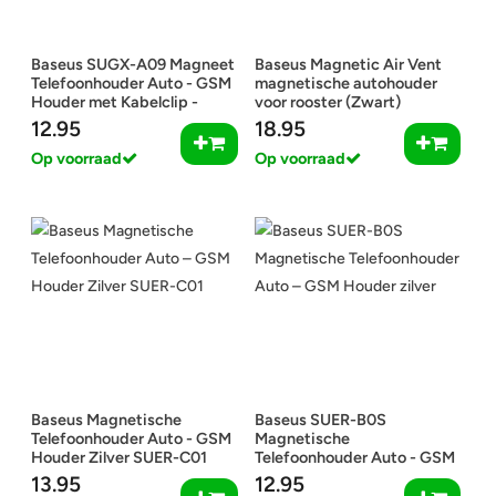
Baseus SUGX-A09 Magneet
Baseus Magnetic Air Vent
Telefoonhouder Auto - GSM
magnetische autohouder
Houder met Kabelclip -
voor rooster (Zwart)
Rood
12.95
18.95
Op voorraad
Op voorraad
Baseus Magnetische
Baseus SUER-B0S
Telefoonhouder Auto - GSM
Magnetische
Houder Zilver SUER-C01
Telefoonhouder Auto - GSM
Houder zilver
13.95
12.95