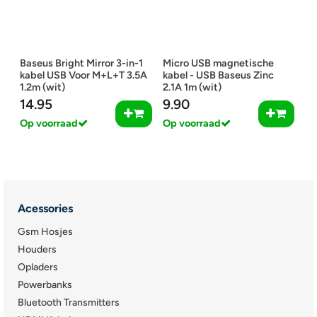
Baseus Bright Mirror 3-in-1
Micro USB magnetische
kabel USB Voor M+L+T 3.5A
kabel - USB Baseus Zinc
1.2m (wit)
2.1A 1m (wit)
14.95
9.90
Op voorraad
Op voorraad
Acessories
Gsm Hosjes
Houders
Opladers
Powerbanks
Bluetooth Transmitters